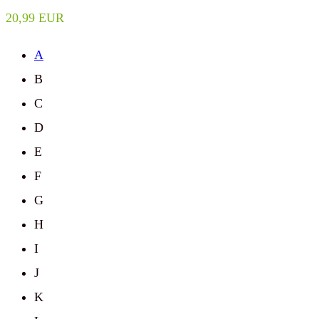
20,99 EUR
A
B
C
D
E
F
G
H
I
J
K