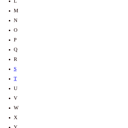
L
M
N
O
P
Q
R
S
T
U
V
W
X
Y