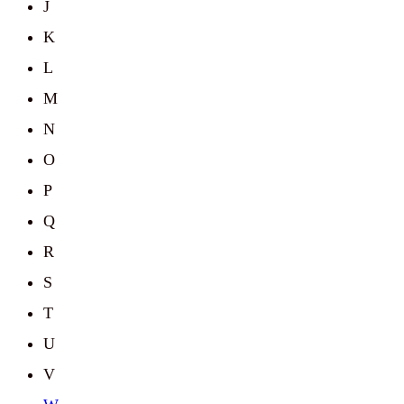
J
K
L
M
N
O
P
Q
R
S
T
U
V