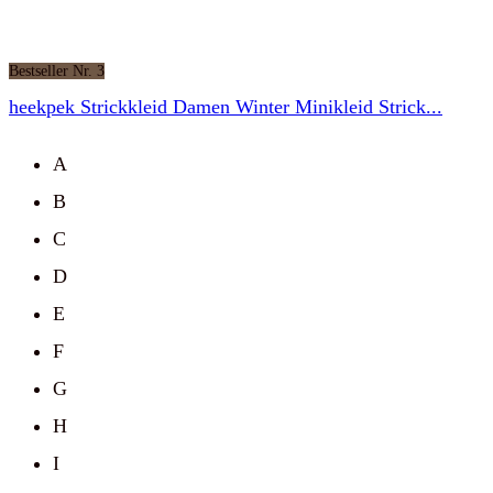
Bestseller Nr. 3
heekpek Strickkleid Damen Winter Minikleid Strick...
A
B
C
D
E
F
G
H
I