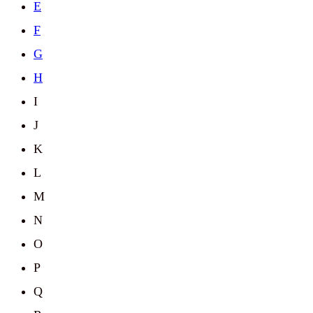
E
F
G
H
I
J
K
L
M
N
O
P
Q