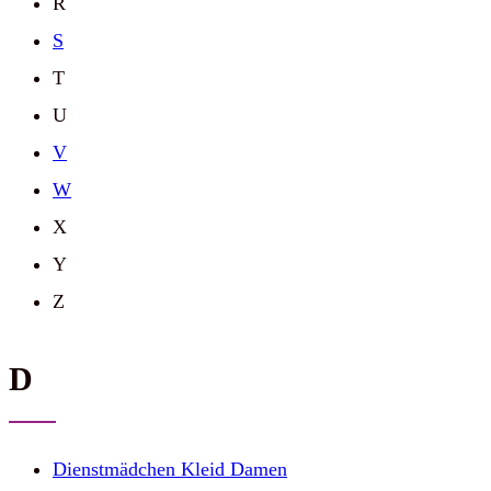
R
S
T
U
V
W
X
Y
Z
D
Dienstmädchen Kleid Damen